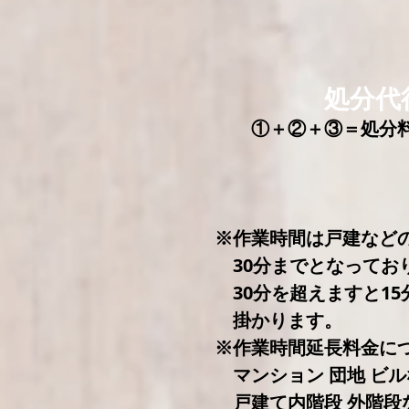
┃
処分代
​
​
①＋②＋③＝処分
※作業時間は戸建など
3
0分までとなってお
30分を超えますと15
掛かります。
※作業時間延長料金に
マンション 団地 ビル
戸建て内階段 外階段