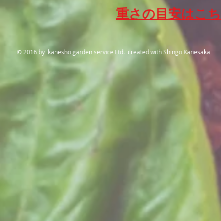
重さの目安はこ
© 2016 by kanesho garden service Ltd. created with
Shingo Kanesaka