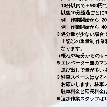
10分以内で＋900円
以後10分経過ごとに9
例 作業開始から 20
例 作業開始から 40
※処分量が少ない場合
上記①の重量制 作業料
なります。
（概ね33㎏分からのサ
※エレベーター無のマン
運び出しで量が多い場
※駐車スペースはなる
お願いします。駐車ス
駐車料金と延長料金は
※追加作業スタッフは1