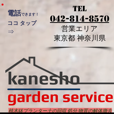
tel
電話
できます！
042-814-8570
ココ タップ
営業エリア
⇒
​東京都 神奈川県
kanesho
garden service
植木鉢プランター土の回収 処分 物置の解体撤去