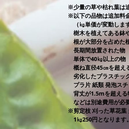
※少量の草や枯れ葉は
※以下の品物は追加料
（㎏単価が変動します。＠
樹木を植えてある鉢
根が大部分を占めた
長期間放置された物
単体で40㎏以上の物
概ね直径45㎝を超え
​ 劣化したプラスチッ
プラ片 紙類 発泡スチ
背丈が1.5mを超える
などは別途費用が必
​※剪定枝 刈った草花葉
1㎏250円となります