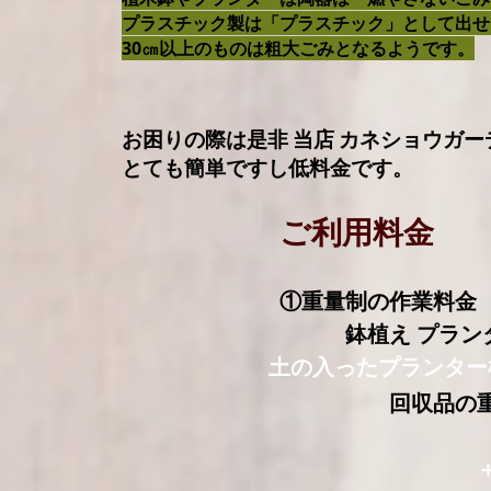
プラスチック製は「プラスチック」として出せ
30㎝以上のものは粗大ごみとなるようです。
​お困りの際は是非 当店 カネショウガ
とても簡単ですし低料金です。
ご利用料金
​
①重量制の作業料金
鉢植え プランタ
土の入ったプランター
回収品の重
​
​