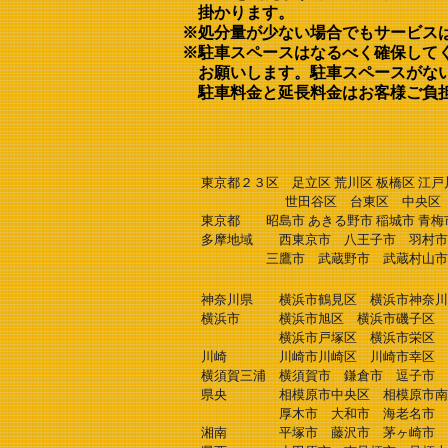
掛かります。
※処分量が少ない場合でもサービ
※駐車スペースはなるべく確保して
お願いします。駐車スペースがな
駐車料金と延長料金はお客様ご負担
対
東京都２３区 足立区 荒川区 板橋区 江戸川
世田谷区 台東区 中央区 千代田
東京都 昭島市 あきる野市 稲城市 青梅市
多摩地域 西東京市 八王子市 羽村市
三鷹市 武蔵野市 武蔵村山市 西多
神奈川県 横浜市鶴見区 横浜市神奈川
横浜市 横浜市旭区 横浜市磯子区 
横浜市戸塚区 横浜市栄区 横浜
川崎 川崎市川崎区 川崎市幸区 川
横須賀三浦 横須賀市 鎌倉市 逗子市 
県央 相模原市中央区 相模原市南
厚木市 大和市 海老名市 座間市
湘南 平塚市 藤沢市 茅ヶ崎市 秦