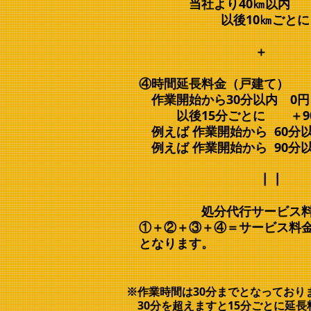
当社より40㎞以内 ＋3
以後10㎞ごとに＋1
＋
④時間延長料金（戸建て）
作業開始から30分以内 0円
以後15分ごとに ＋90
例えば 作業開始から 60分以内
例えば 作業開始から 90分以内
┃┃
​ 処分代行サービス料
​ ①＋②＋③＋④＝サービス料
となります。
※作業時間は30分までとなっており
30分を超えますと15分ごとに延長料