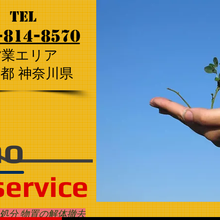
tel
-814-8570
営業エリア
京都 神奈川県
ho
service
処分 物置の解体撤去