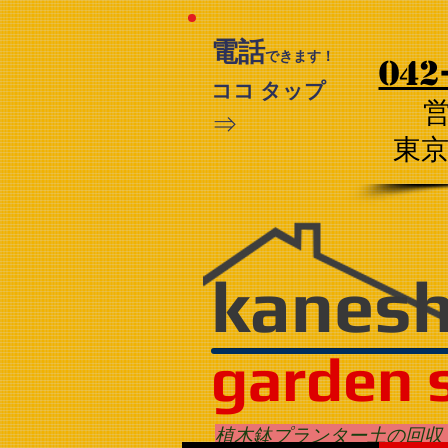
電話
できます！
042
ココ タップ
⇒
​東
kanes
garden 
植木鉢プランター土の回収 