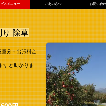
ービスメニュー
ごあいさつ
お問い合
刈り 除草
重量分＋出張料金
けますと助かりま
3600円