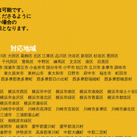
スは可能です。
くださるように
い場合の
となります。​
応地域
区 大田区 葛飾区 北区 江東区 品川区 渋谷区 新宿区 杉並区 墨田区
区 豊島区 中野区 練馬区 文京区 港区 目黒区
 清瀬市 国立市 小金井市 国分寺市 小平市 狛江市 立川市 多摩市 調布市
 東久留米市 東村山市 東大和市 日野市 府中市 福生市 町田市
摩郡奥多摩町 西多摩郡日の出町 西多摩郡瑞穂町 西多摩郡檜原村
区 横浜市西区 横浜市中区 横浜市南区 横浜市港南区 横浜市保土ケ
横浜市金沢区 横浜市港北区 横浜市緑区 横浜市青葉区 横浜市都筑区
市泉区 横浜市瀬谷区
崎市中原区 川崎市高津区 川崎市宮前区 川崎市多摩区 川崎市麻生区
三浦市 三浦郡葉山町
区 相模原市緑区
 綾瀬市 愛甲郡愛川町 愛甲郡清川村
野市 伊勢原市 高座郡寒川町 中郡大磯町 中郡二宮町