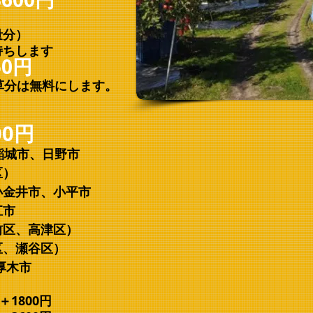
​
＋
​
量分）
ちします
50円
草分は無料にします。
00円
城市、日野市
区）
金井市、小平市
江市
区、高津区）
、瀬谷区）
厚木市
1800円