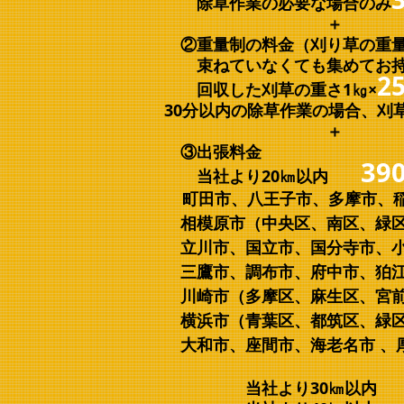
除草作業の必要な場合のみ
②重量制の料金（刈り草の重
束ねていなくても集めてお持
2
回収した刈草の重さ1㎏×
30分以内の除草作業の場合、刈
＋
③出張料金
39
当社より20㎞以内
町田市、八王子市、多摩市、稲
相模原市（中央区、南区、緑
立川市、国立市、国分寺市、小
三鷹市、調布市、府中市、狛
川崎市（多摩区、麻生区、宮前
横浜市（青葉区、都筑区、緑区
大和市、座間市、海老名市 、
当社より30㎞以内 ＋