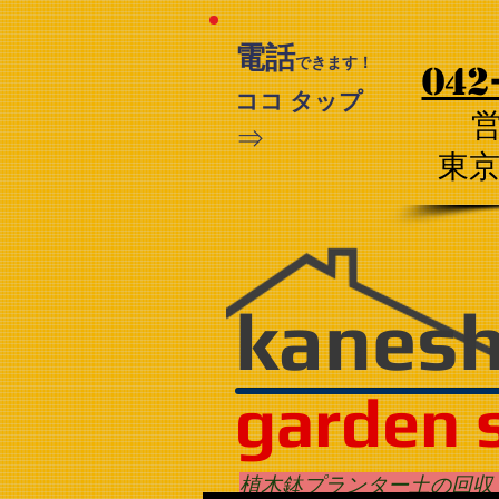
電話
できます！
042
ココ タップ
⇒
​東
kanes
garden 
植木鉢プランター土の回収 