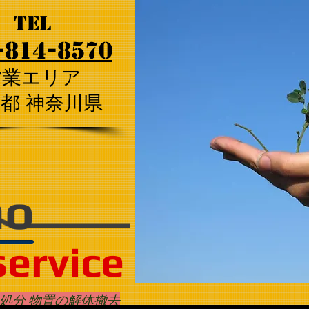
tel
-814-8570
営業エリア
京都 神奈川県
ho
service
処分 物置の解体撤去