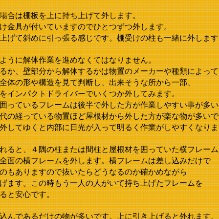
場合は棚板を上に持ち上げて外します。
け金具が付いていますのでひとつずつ外します。
上げて斜めに引っ張る感じです。棚受けの柱も一緒に外します
ように解体作業を進めなくてはなりません。
るか、壁部分から解体するかは物置のメーカーや種類によって
全体の形や構造を見て判断し、出来そうな所から一部、
をインパクトドライバーでいくつか外してみます。
囲っているフレームは後半で外した方が作業しやすい事が多い
代の経っている物置ほど屋根材から外した方が楽な物が多いで
外してゆくと内部に日光が入って明るく作業がしやすくなりま
れると、４隅の柱または間柱と屋根材を囲っていた横フレーム
全面の横フレームを外します。横フレームは差し込みだけで
のもありますので抜いたらどうなるのか確かめながら
げます。この時もう一人の人がいて持ち上げたフレームを
ると安心です。
込んであるだけの物が多いです。上に引き上げると外れます。