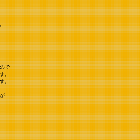
。
ので
す。
す。
が