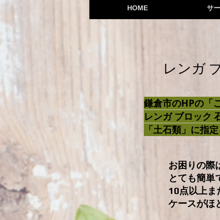
HOME
サ
​レンガ
鎌倉市のHPの「
レンガ ブロック
「土石類」に指定
​お困りの
とても簡単
10点以上
ケースがほ