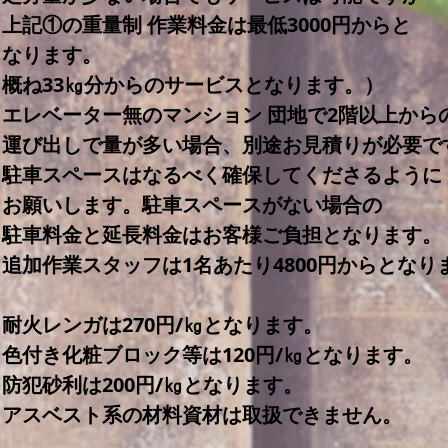
上記①の重量制 作業料金は最低3000円からと
なります。
（概ね33㎏分からのサービスとなります。）
※エレベーター無のマンション 団地で2階以上から
運び出しで量が多い場合、別途お見積りが必要で
※駐車スペースはなるべく確保してくださるように
お願いします。駐車スペースがない場合の
駐車料金と延長料金はお客様ご負担となります。​
※追加作業スタッフは1名あたり4800円からとなり
耐火レンガは270円/㎏となります。
※色付き化粧ブロック等は120円/㎏となります。
防犯砂利は200円/㎏となります。
※アスベスト系の材料資材は取扱できません。