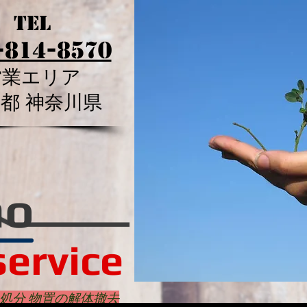
tel
-814-8570
営業エリア
京都 神奈川県
ho
service
処分 物置の解体撤去