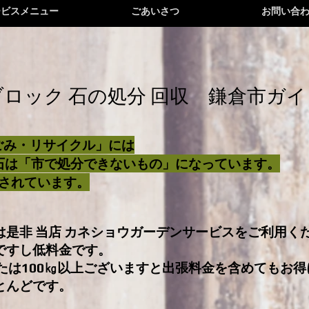
ービスメニュー
ごあいさつ
お問い合
 ブロック 石の処分 回収 鎌倉市ガ
ごみ・リサイクル」には
 石は「市で処分できないもの」になっています。
されています。
際は是非 当店 カネショウガーデンサービスをご利用く
ですし低料金です。
または100㎏以上ございますと出張料金を含めても
お得
とんどです。