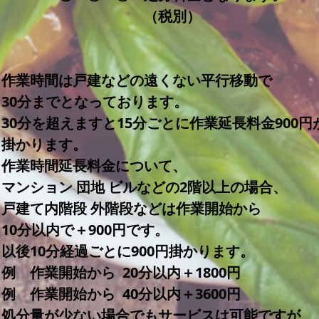
​ （税別）
※作業時間は戸建などの遠くない平行移動で
3
0分までとなっております。
30分を超えますと15分ごとに作業延長料金900円
掛かります。
※作業時間延長料金について、
マンション 団地 ビルなどの2階以上の場合、
戸建て内階段 外階段などは作業開始から
10分以内で＋900円です。
以後10分経過ごとに900円掛かります。
例 作業開始から 20分以内＋1800円
 作業開始から 40分以内＋3600円
※処分量が少ない場合でもサービスは可能ですが