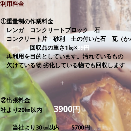
ご利用料金
​ ①重量制の作業料金
レンガ コンクリートブロック 石
コンクリート片 砂利 土の付いた石 瓦（
​ 回収品の重さ1㎏×
89
円
再利用を目的としています。汚れているもの
欠けている物 劣化している物でも回収します
​
＋
②出張料金
390
0
円
当社より20㎞以内
当社より30㎞以内 5700円