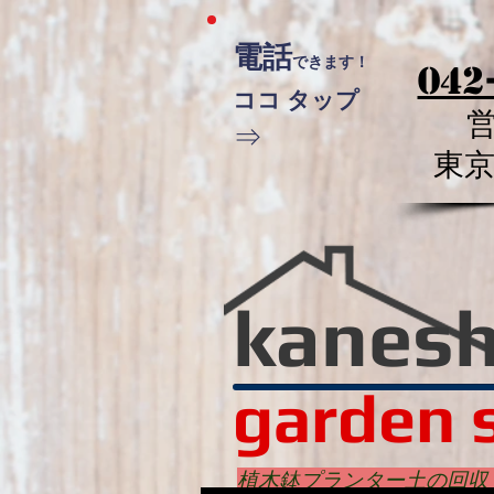
電話
できます！
042
ココ タップ
⇒
​東
kanes
garden 
植木鉢プランター土の回収 