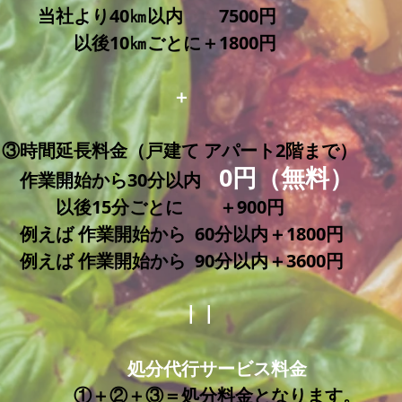
当社より40㎞以内 75
00円
以後10㎞ごとに＋1800円
＋
③時間延長料金（戸建て アパート2階まで）
0円（無料）
作業開始から30分以内
以後15分ごとに ＋900円
例えば 作業開始から 60分以内＋1800円
例えば 作業開始から 90分以内＋3600円
┃┃
​ 処分代行サービス料金
​ ①＋②＋③＝処分料金となります。